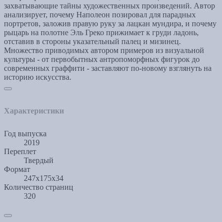
захватывающие тайны художественных произведений. Автор
анализирует, почему Наполеон позировал для парадных
портретов, заложив правую руку за лацкан мундира, и почему
рыцарь на полотне Эль Греко прижимает к груди ладонь,
отставив в стороны указательный палец и мизинец.
Множество приводимых автором примеров из визуальной
культуры - от первобытных антропоморфных фигурок до
современных граффити - заставляют по-новому взглянуть на
историю искусства.
Характеристики
Год выпуска
2019
Переплет
Твердый
Формат
247x175x34
Количество страниц
320