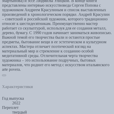
Мартынова) и эссе Людмилы Улицкой. В конце книги
представлены интервью искусствоведа Сергея Попова с
художником Андреем Красулиным и список выставленных
произведений в хронологическом порядке. Андрей Красулин
– советский и российский художник, которого традиционно
относят к шестидесятникам. Преимущественно мастер
работает со скульптурой, используя для ее создания металл,
дерево, бумагу. С 1990 годов начинает заниматься живописью.
Важной темой его творчества были и остаются простые
предметы, бытование вещи в ее эстетическом и культурном
аспектах. Мастера отличает поэтический взгляд на
материальный мир и стремление к созданию особой
медитативной среды. Отличительная черта творчества
художника – это использование подручных, бытовых
материалов, что роднит его метод с искусством итальянского
arte povera.
Характеристики
Год выпуска
2022
Переплет
твердый