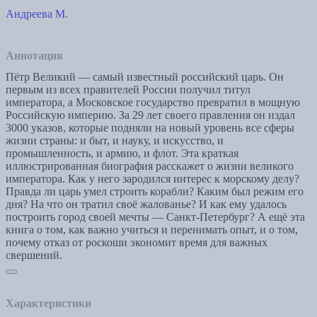
Андреева М.
Аннотация
Пётр Великий — самый известный российский царь. Он
первым из всех правителей России получил титул
императора, а Московское государство превратил в мощную
Российскую империю. За 29 лет своего правления он издал
3000 указов, которые подняли на новый уровень все сферы
жизни страны: и быт, и науку, и искусство, и
промышленность, и армию, и флот. Эта краткая
иллюстрированная биография расскажет о жизни великого
императора. Как у него зародился интерес к морскому делу?
Правда ли царь умел строить корабли? Каким был режим его
дня? На что он тратил своё жалованье? И как ему удалось
построить город своей мечты — Санкт-Петербург? А ещё эта
книга о том, как важно учиться и перенимать опыт, и о том,
почему отказ от роскоши экономит время для важных
свершений.
Характеристики