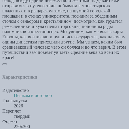
голод, всюду царили невежество и жестокость. Давайте же
отправимся в путешествие: побываем в монастырских
владениях и в рыцарском замке, на шумной городской
площади и в стенах университета, посидим за обеденным
столом с сеньором и крестьянином, посмотрим, как трудятся
ремесленники и куда спешат торговцы, пополним ряды
паломников и крестоносцев. Мы увидим, как менялась карта
Европы, как возникали и рушились государства, как на смену
одним династиям приходили другие. Мы узнаем, каким был
средневековый человек: чего он боялся и во что верил. В этом
путешествии вам повезёт увидеть Средние века во всей их
красе!
Характеристики
Издательство
Пешком в историю
Год выпуска
2026
Переплет
твердый
Формат
220х300