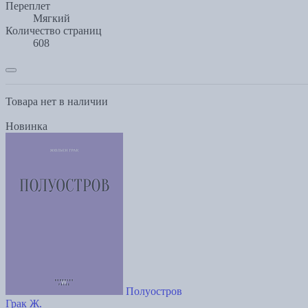
Переплет
Мягкий
Количество страниц
608
Товара нет в наличии
Новинка
Полуостров
Грак Ж.