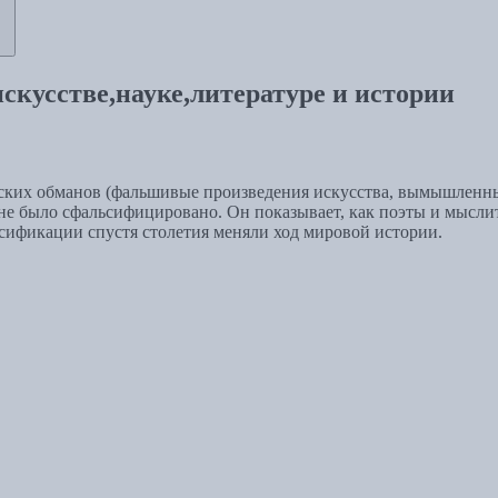
кусстве,науке,литературе и истории
рских обманов (фальшивые произведения искусства, вымышленны
о не было сфальсифицировано. Он показывает, как поэты и мысл
ьсификации спустя столетия меняли ход мировой истории.