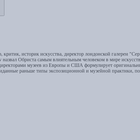
, критик, историк искусства, директор лондонской галереи "Се
w назвал Обриста самым влиятельным человеком в мире искусств
директорами музеев из Европы и США формулирует оригинальны
евиданные раньше типы экспозиционной и музейной практики, п