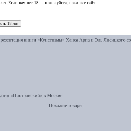
 лет. Если вам нет 18 — пожалуйста, покиньте сайт.
есть 18 лет
исицкого
 презентация книги «Кунстизмы» Ханса Арпа и Эль Лисицкого со
азин «Пиотровский» в Москве
Похожие товары