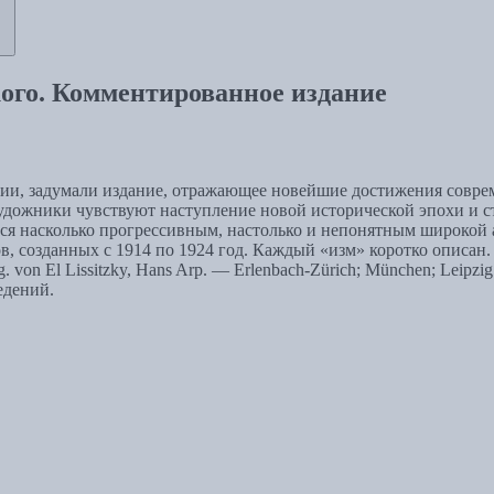
ого. Комментированное издание
ии, задумали издание, отражающее новейшие достижения соврем
Художники чувствуют наступление новой исторической эпохи и с
ется насколько прогрессивным, настолько и непонятным широкой
в, созданных с 1914 по 1924 год. Каждый «изм» коротко описан
sg. von El Lissitzky, Hans Arp. — Erlenbach-Zürich; München; Leip
едений.