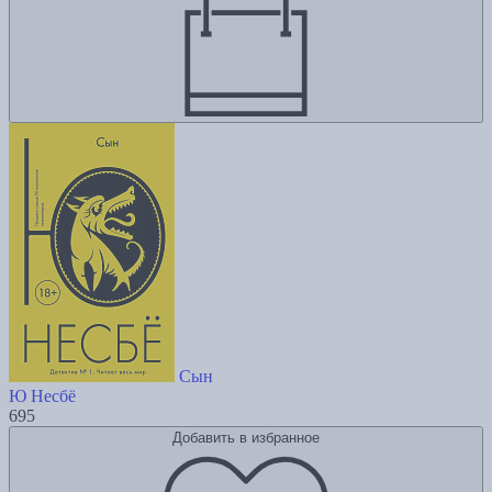
Сын
Ю Несбё
695
Добавить в избранное