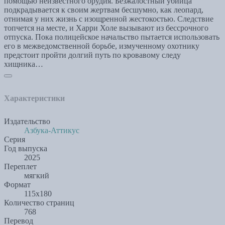
помощью неизвестного орудия. Безжалостный убийца
подкрадывается к своим жертвам бесшумно, как леопард,
отнимая у них жизнь с изощренной жестокостью. Следствие
топчется на месте, и Харри Холе вызывают из бессрочного
отпуска. Пока полицейское начальство пытается использовать
его в межведомственной борьбе, измученному охотнику
предстоит пройти долгий путь по кровавому следу
хищника…
Характеристики
Издательство
Азбука-Аттикус
Серия
Год выпуска
2025
Переплет
мягкий
Формат
115х180
Количество страниц
768
Перевод