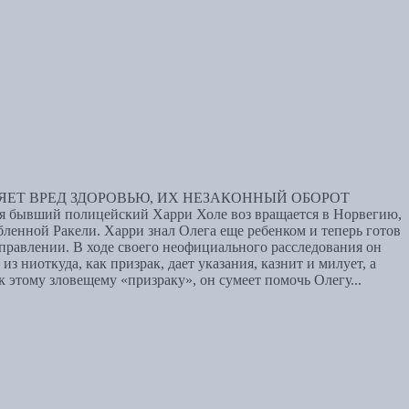
ЕТ ВРЕД ЗДОРОВЬЮ, ИХ НЕЗАКОННЫЙ ОБОРОТ
ий полицейский Харри Холе воз вращается в Норвегию,
ленной Ракели. Харри знал Олега еще ребенком и теперь готов
аправлении. В ходе своего неофициального расследования он
з ниоткуда, как призрак, дает указания, казнит и милует, а
 этому зловещему «призраку», он сумеет помочь Олегу...