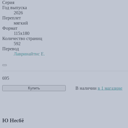
Серия
Год выпуска
2026
Переплет
мягкий
Формат
115х180
Количество страниц
592
Перевод
Лавринайтис Е.
695
В наличии
в 1 магазине
Купить
Ю Несбё