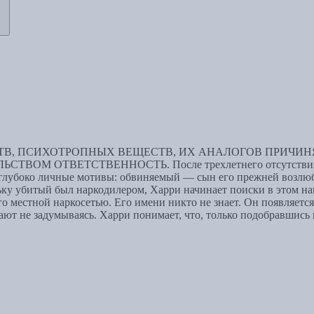
В, ПСИХОТРОПНЫХ ВЕЩЕСТВ, ИХ АНАЛОГОВ ПРИЧИНЯ
ОТВЕТСТВЕННОСТЬ. После трехлетнего отсутствия бывш
т глубоко личные мотивы: обвиняемый — сын его прежней возлюб
льку убитый был наркодилером, Харри начинает поиски в этом н
 местной наркосетью. Его имени никто не знает. Он появляется и
ают не задумываясь. Харри понимает, что, только подобравшись к