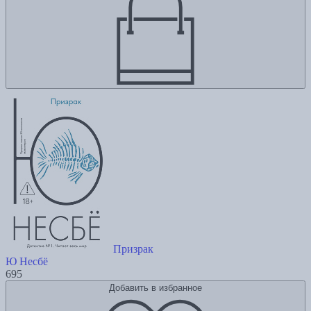
Призрак
Ю Несбё
695
Добавить в избранное