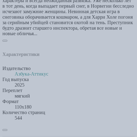
характеры и всегда неожиданная развязка. Уже несколько лет
в тот день, когда выпадает первый снег, в Норвегии бесследно
исчезают замужние женщины. Невинная детская игра в
снеговика оборачивается кошмаром, а для Харри Холе погоня
за серийным убийцей становится охотой на тень. Преступник
будто дразнит старшего инспектора, обретая все новые и
новые обличья...
Характеристики
Издательство
Азбука-Аттикус
Год выпуска
2025
Переплет
мягкий
Формат
110х180
Количество страниц
544