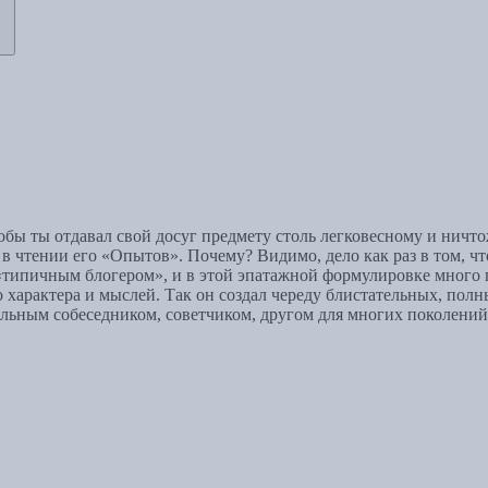
тобы ты отдавал свой досуг предмету столь легковесному и нич
 в чтении его «Опытов». Почему? Видимо, дело как раз в том, 
 «типичным блогером», и в этой эпатажной формулировке много 
о характера и мыслей. Так он создал череду блистательных, пол
ным собеседником, советчиком, другом для многих поколений 