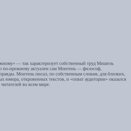
тожному» — так характеризует собственный труд Мишель
что по-прежнему актуален сам Монтень — философ,
правды. Монтень писал, по собственным словам, для близких,
ных юмора, откровенных текстов, и «охват аудитории» оказался
читателей во всем мире.