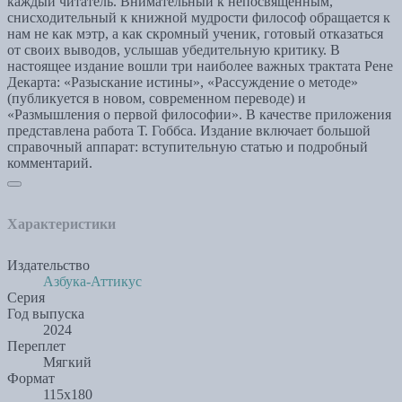
каждый читатель. Внимательный к непосвященным,
снисходительный к книжной мудрости философ обращается к
нам не как мэтр, а как скромный ученик, готовый отказаться
от своих выводов, услышав убедительную критику. В
настоящее издание вошли три наиболее важных трактата Рене
Декарта: «Разыскание истины», «Рассуждение о методе»
(публикуется в новом, современном переводе) и
«Размышления о первой философии». В качестве приложения
представлена работа Т. Гоббса. Издание включает большой
справочный аппарат: вступительную статью и подробный
комментарий.
Характеристики
Издательство
Азбука-Аттикус
Серия
Год выпуска
2024
Переплет
Мягкий
Формат
115х180