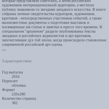
которые представляли советских, а затем российских
художников интернациональной аудитории, а местную
публику знакомили со звездами западного искусства. В книге
собраны личные свидетельства кураторов, художников,
критиков - непосредственных участников событий, а также
малоизвестные документы о подготовке выставок и
посвященные им статьи и заметки в прессе того времени. В
специальном "архивном" разделе опубликованы тексты
западных и российских журналистов и арт-критиков,
запечатлевшие дух той эпохи, когда происходило становление
современной российской арт-сцены.
Характеристики
Год выпуска
2016
Переплет
обложка
Формат
220x280
Количество страниц
382