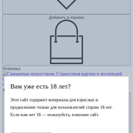
Добавить в корзину
Новинка
Связанные искусством. Странствия картин и коллекций
Семенова Н.
Вам уже есть 18 лет?
4645
Добавить в избранное
Этот сайт содержит материалы для взрослых и
предназначен только для пользователей старше 18 лет.
Если вам нет 18 — пожалуйста, покиньте сайт.