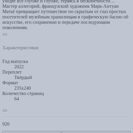
уходят всё глубже и глубже, теряясь в бесконечности…
Мастер аллегорий, французский художник Марк-Антуан
Матьё превращает путешествие по скрытым от глаз простых
посетителей музейным хранилищам в графическую басню об
искусстве, его сохранении и передаче последующим
поколениям.
Характеристики
Год выпуска
2022
Переплет
Твёрдый
Формат
235х240
Количество страниц
64
920