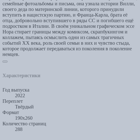
семейные фотоальбомы и письма, она узнала истории Вилли,
своего деда по материнской линии, которого принудили
вступить в нацистскую партию, и Франца-Карла, брата её
отца, добровольно вступившего в ряды СС и погибшего ещё
подростком в Италии. В своём уникальном графическом эссе
Нора стирает границы между комиксом, скрапбукингом и
коллажем, пытаясь осмыслить одни из самых трагичных
событий XX века, роль своей семьи в них и чувство стыда,
которое продолжает передаваться из поколения в поколение
немцев.
Характеристики
Год выпуска
2022
Переплет
Твёрдый
Формат
190x260
Количество страниц
288