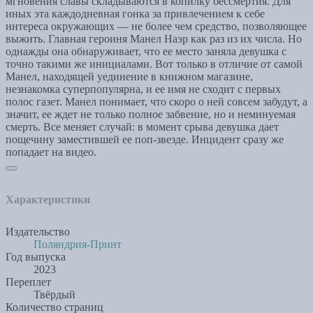
мгновения славы складываются в копилку бессмертия. Для
иных эта каждодневная гонка за привлечением к себе
интереса окружающих — не более чем средство, позволяющее
выжить. Главная героиня Манел Наэр как раз из их числа. Но
однажды она обнаруживает, что ее место заняла девушка с
точно такими же инициалами. Вот только в отличие от самой
Манел, находящей уединение в книжном магазине,
незнакомка суперпопулярна, и ее имя не сходит с первых
полос газет. Манел понимает, что скоро о ней совсем забудут, а
значит, ее ждет не только полное забвение, но и неминуемая
смерть. Все меняет случай: в момент срыва девушка дает
пощечину заместившей ее поп-звезде. Инцидент сразу же
попадает на видео.
Характеристики
Издательство
Поляндрия-Принт
Год выпуска
2023
Переплет
Твёрдый
Количество страниц