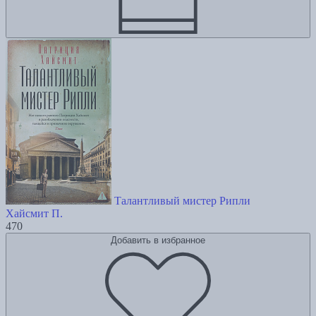
Талантливый мистер Рипли
Хайсмит П.
470
Добавить в избранное