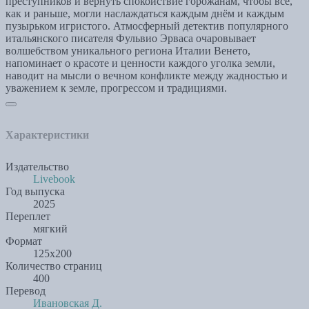
преступников и вернуть спокойствие горожанам, чтобы все,
как и раньше, могли наслаждаться каждым днём и каждым
пузырьком игристого. Атмосферный детектив популярного
итальянского писателя Фульвио Эрваса очаровывает
волшебством уникального региона Италии Венето,
напоминает о красоте и ценности каждого уголка земли,
наводит на мысли о вечном конфликте между жадностью и
уважением к земле, прогрессом и традициями.
Характеристики
Издательство
Livebook
Год выпуска
2025
Переплет
мягкий
Формат
125х200
Количество страниц
400
Перевод
Ивановская Д.