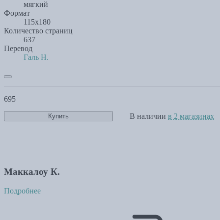
мягкий
Формат
115х180
Количество страниц
637
Перевод
Галь Н.
695
В наличии
в 2 магазинах
Купить
Маккалоу К.
Подробнее