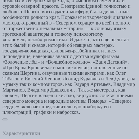
поморах и северных мореходах, о «морском служении» и
суровой северной красоте. С непревзойденной точностью и
любовью Шергин воссоздает атмосферу, быт и диалектные
особенности родного края. Поражает и творческий диапазон
мастера, отраженный в «Северном сердце» во всей полноте:
от торжественно-печальных «старин» — к сочному языку
гротескной авантюры и тонкому психологизму
«старомещанской» романтики. И даже те, кто еще не читал
этих былей и сказов, историй об изящных мастерах,
государях-кормщиках, сыновьях-разбойниках и лисе-
исповеднице, наверняка знают с детства мультфильмы
«Золоченые лбы» и «Волшебное кольцо», «Ваня Датский»,
«Про Ерша Ершовича» и многие другие, поставленные по
сказкам Шергина, озвученные такими актерами, как Олег
Табаков и Евгений Леонов, Леонид Куравлев и Лев Дуров, на
музыку таких композиторов, как Эдуард Артемьев, Владимир
Мартынов, Владимир Дашкевич… Так же мастерски, как
словом, Шергин владел и кистью, виртуозно сочетая приемы
северного модерна и народные мотивы Поморья. «Северное
сердце» включает представительную подборку его
иллюстраций, графики и набросков.
Характеристики