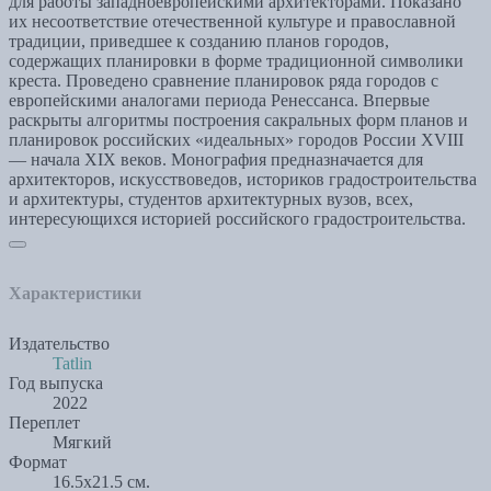
для работы западноевропейскими архитекторами. Показано
их несоответствие отечественной культуре и православной
традиции, приведшее к созданию планов городов,
содержащих планировки в форме традиционной символики
креста. Проведено сравнение планировок ряда городов с
европейскими аналогами периода Ренессанса. Впервые
раскрыты алгоритмы построения сакральных форм планов и
планировок российских «идеальных» городов России XVIII
— начала XIX веков. Монография предназначается для
архитекторов, искусствоведов, историков градостроительства
и архитектуры, студентов архитектурных вузов, всех,
интересующихся историей российского градостроительства.
Характеристики
Издательство
Tatlin
Год выпуска
2022
Переплет
Мягкий
Формат
16.5х21.5 см.