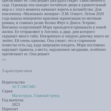
притягивает ее. Она решает разгадать секрет Таинственного
сада. Однажды она находит потайную дверь в удивительный
мир и с этого момента начинает верить в волшебство. Для
поклонниц «Маленьких женщин» Л.М. Олкотт. Летом 2020
года вышла невероятно красивая экранизация по мотивам
романа, в главных ролях Колин Фёрт и Дикси Эгерикс.
Внезапно осиротевшей Мэри приходится привыкать к новой
жизни. Ее отправляют в Англию, к дяде, дом которого
скрывает много тайн. Невзрачную и хмурую девочку никто не
любит. Ей очень одиноко. Она узнает, что в старинном
поместье есть сад, куда запрещено входить. Мэри постоянно
нарушает правила, а место, окруженное загадками, особенно
притягивает ее. Она решает
Характеристики
Издательство
АСТ-ЭКСМО
Серия
Магистраль. Главный тренд
Год выпуска
2023
Переплет