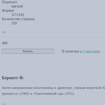
Переплет
мягкий
Формат
117х182
Количество страниц
320
400
В наличии
в 1 магазине
Купить
Бернетт Ф.
Англо-американская писательница и драматург, ставшая известной 
принцесса» (1905) и «Таинственный сад» (1911).