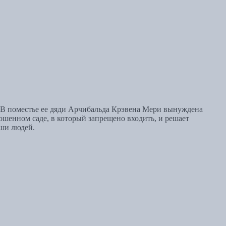
 В поместье ее дяди Арчибальда Крэвена Мери вынуждена
рошенном саде, в который запрещено входить, и решает
уши людей.