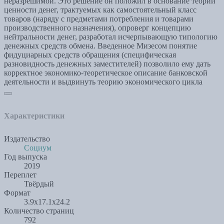
неразрешимой. Это решение он положил в основание теории
ценности денег, трактуемых как самостоятельный класс
товаров (наряду с предметами потребления и товарами
производственного назначения), опроверг концепцию
нейтральности денег, разработал исчерпывающую типологию
денежных средств обмена. Введенное Мизесом понятие
фидуциарных средств обращения (специфическая
разновидность денежных заместителей) позволило ему дать
корректное экономико-теоретическое описание банковской
деятельности и выдвинуть теорию экономического цикла
Характеристики
Издательство
Социум
Год выпуска
2019
Переплет
Твёрдый
Формат
3.9x17.1x24.2
Количество страниц
792