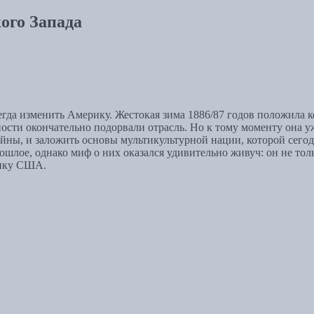
ого Запада
всегда изменить Америку. Жестокая зима 1886/87 годов положил
ности окончательно подорвали отрасль. Но к тому моменту она 
войны, и заложить основы мультикультурной нации, которой сег
рошлое, однако миф о них оказался удивительно живуч: он не то
тику США.