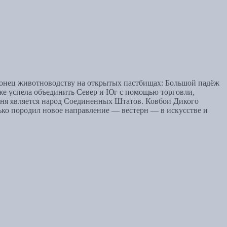
а конец животноводству на открытых пастбищах: Большой падёж
уже успела объединить Север и Юг с помощью торговли,
одня является народ Соединенных Штатов. Ковбои Дикого
лько породил новое направление — вестерн — в искусстве и