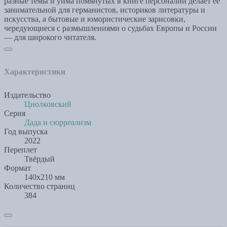
разные темы и уйма помянутых в книге персоналий делает её
занимательной для германистов, историков литературы и
искусства, а бытовые и юмористические зарисовки,
чередующиеся с размышлениями о судьбах Европы и России
— для широкого читателя.
Характеристики
Издательство
Циолковский
Серия
Дада и сюрреализм
Год выпуска
2022
Переплет
Твёрдый
Формат
140x210 мм
Количество страниц
384