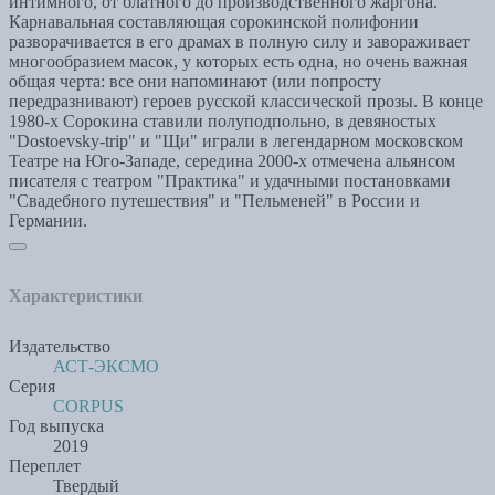
интимного, от блатного до производственного жаргона.
Карнавальная составляющая сорокинской полифонии
разворачивается в его драмах в полную силу и завораживает
многообразием масок, у которых есть одна, но очень важная
общая черта: все они напоминают (или попросту
передразнивают) героев русской классической прозы. В конце
1980-х Сорокина ставили полуподпольно, в девяностых
"Dostoevsky-trip" и "Щи" играли в легендарном московском
Театре на Юго-Западе, середина 2000‑х отмечена альянсом
писателя с театром "Практика" и удачными постановками
"Свадебного путешествия" и "Пельменей" в России и
Германии.
Характеристики
Издательство
АСТ-ЭКСМО
Серия
CORPUS
Год выпуска
2019
Переплет
Твердый