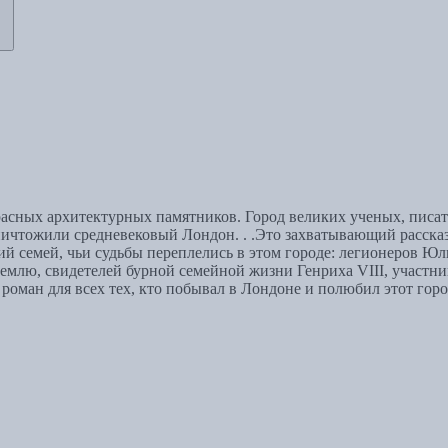
асных архитектурных памятников. Город великих ученых, писате
чтожили средневековый Лондон. . .Это захватывающий рассказ 
й семей, чьи судьбы переплелись в этом городе: легионеров Юли
млю, свидетелей бурной семейной жизни Генриха VIII, участник
ман для всех тех, кто побывал в Лондоне и полюбил этот город. 