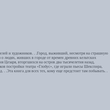
лей и художников. . .Город, выживший, несмотря на страшную
о людях, живших в городе от времен древних кельтских
я Цезаря, вторгшихся на остров два тысячелетия назад,
ов постройки театра «Глобус», где играли пьесы Шекспира,
. .Эта книга для всех тех, кому еще предстоит там побывать. .