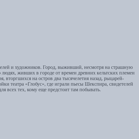
елей и художников. Город, выживший, несмотря на страшную
людях, живших в городе от времен древних кельтских племен
я, вторгшихся на остров два тысячелетия назад, рыцарей-
йки театра «Глобус», где играли пьесы Шекспира, свидетелей
ля всех тех, кому еще предстоит там побывать.