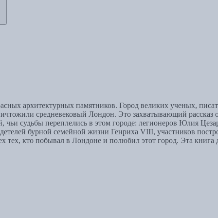
асных архитектурных памятников. Город великих ученых, писат
чтожили средневековый Лондон. Это захватывающий рассказ о 
, чьи судьбы переплелись в этом городе: легионеров Юлия Цезар
етелей бурной семейной жизни Генриха VIII, участников постро
 тех, кто побывал в Лондоне и полюбил этот город. Эта книга д