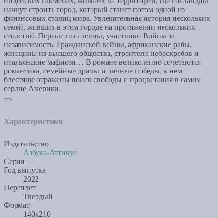
индейских племенах, живших на территории, где голландцы
начнут строить город, который станет потом одной из
финансовых столиц мира. Увлекательная история нескольких
семей, живших в этом городе на протяжении нескольких
столетий. Первые поселенцы, участники Войны за
независимость, Гражданской войны, африканские рабы,
женщины из высшего общества, строители небоскребов и
итальянские мафиози… В романе великолепно сочетаются
романтика, семейные драмы и личные победы, в нем
блестяще отражены поиск свободы и процветания в самом
сердце Америки.
Характеристики
Издательство
Азбука-Аттикус
Серия
Год выпуска
2022
Переплет
Твердый
Формат
140х210