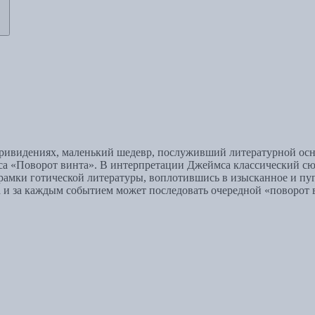
 привидениях, маленький шедевр, послуживший литературной осн
са «Поворот винта». В интерпретации Джеймса классический сю
 рамки готической литературы, воплотившись в изысканное и пу
на и за каждым событием может последовать очередной «поворот