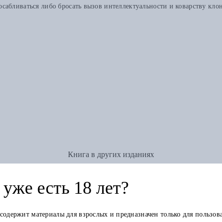
абливаться либо бросать вызов интеллектуальности и коварству клон
Книга в других изданиях
уже есть 18 лет?
 содержит материалы для взрослых и предназначен только для пользов