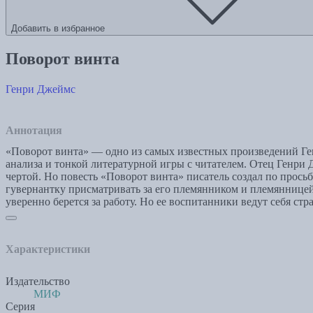
Добавить в избранное
Поворот винта
Генри Джеймс
Аннотация
«Поворот винта» — одно из самых известных произведений Ген
анализа и тонкой литературной игры с читателем. Отец Генри 
чертой. Но повесть «Поворот винта» писатель создал по прось
гувернантку присматривать за его племянником и племянницей,
уверенно берется за работу. Но ее воспитанники ведут себя с
Характеристики
Издательство
МИФ
Серия