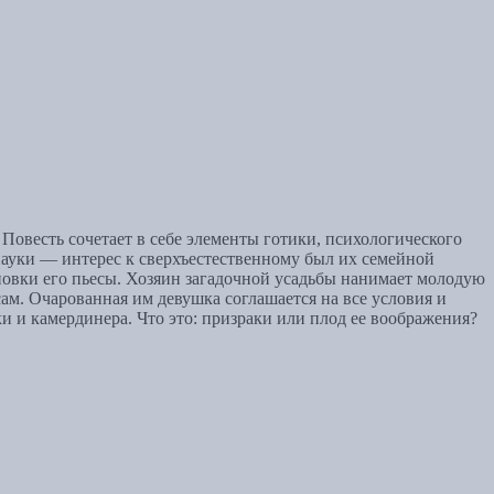
овесть сочетает в себе элементы готики, психологического
науки — интерес к сверхъестественному был их семейной
ановки его пьесы. Хозяин загадочной усадьбы нанимает молодую
ам. Очарованная им девушка соглашается на все условия и
ки и камердинера. Что это: призраки или плод ее воображения?