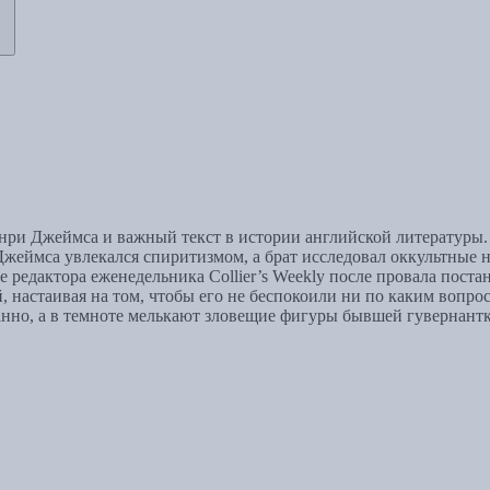
ри Джеймса и важный текст в истории английской литературы. П
Джеймса увлекался спиритизмом, а брат исследовал оккультные 
бе редактора еженедельника Collier’s Weekly после провала пост
 настаивая на том, чтобы его не беспокоили ни по каким вопрос
транно, а в темноте мелькают зловещие фигуры бывшей гувернант