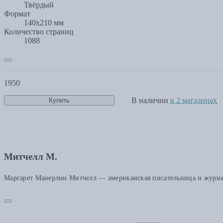
Твёрдый
Формат
140х210 мм
Количество страниц
1088
1950
В наличии
в 2 магазинах
Купить
Митчелл М.
Маргарет Манерлин Митчелл — американская писательница и журнал