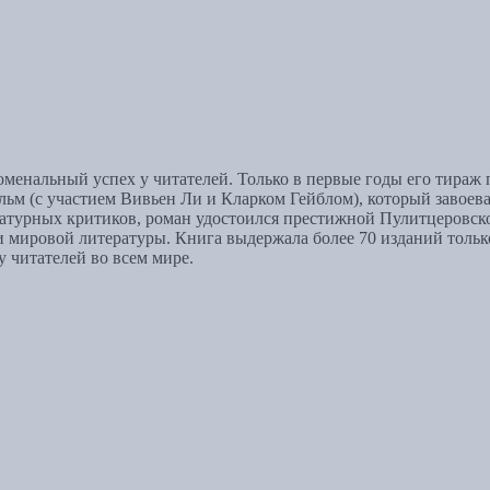
оменальный успех у читателей. Только в первые годы его тира
ьм (с участием Вивьен Ли и Кларком Гейблом), который завоева
атурных критиков, роман удостоился престижной Пулитцеровско
и мировой литературы. Книга выдержала более 70 изданий тольк
 читателей во всем мире.