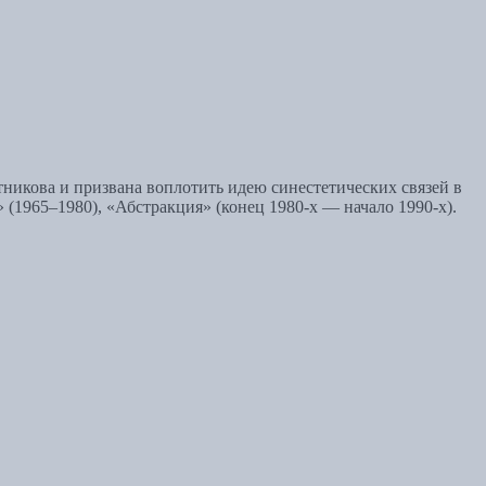
никова и призвана воплотить идею синестетических связей в
 (1965–1980), «Абстракция» (конец 1980‑х — начало 1990‑х).