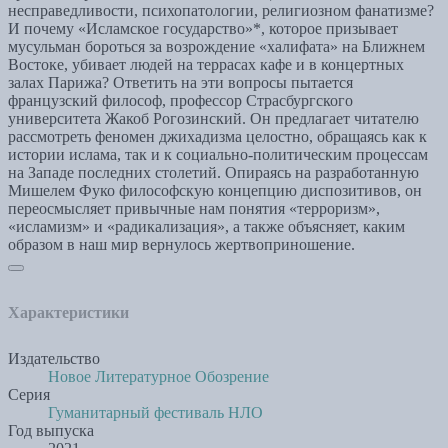
несправедливости, психопатологии, религиозном фанатизме?
И почему «Исламское государство»*, которое призывает
мусульман бороться за возрождение «халифата» на Ближнем
Востоке, убивает людей на террасах кафе и в концертных
залах Парижа? Ответить на эти вопросы пытается
французский философ, профессор Страсбургского
университета Жакоб Рогозинский. Он предлагает читателю
рассмотреть феномен джихадизма целостно, обращаясь как к
истории ислама, так и к социально-политическим процессам
на Западе последних столетий. Опираясь на разработанную
Мишелем Фуко философскую концепцию диспозитивов, он
переосмысляет привычные нам понятия «терроризм»,
«исламизм» и «радикализация», а также объясняет, каким
образом в наш мир вернулось жертвоприношение.
Характеристики
Издательство
Новое Литературное Обозрение
Серия
Гуманитарный фестиваль НЛО
Год выпуска