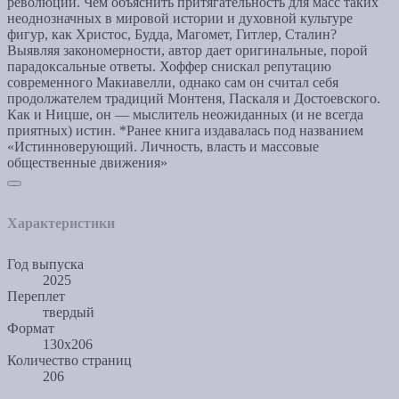
революции. Чем объяснить притягательность для масс таких
неоднозначных в мировой истории и духовной культуре
фигур, как Христос, Будда, Магомет, Гитлер, Сталин?
Выявляя закономерности, автор дает оригинальные, порой
парадоксальные ответы. Хоффер снискал репутацию
современного Макиавелли, однако сам он считал себя
продолжателем традиций Монтеня, Паскаля и Достоевского.
Как и Ницше, он — мыслитель неожиданных (и не всегда
приятных) истин. *Ранее книга издавалась под названием
«Истинноверующий. Личность, власть и массовые
общественные движения»
Характеристики
Год выпуска
2025
Переплет
твердый
Формат
130х206
Количество страниц
206