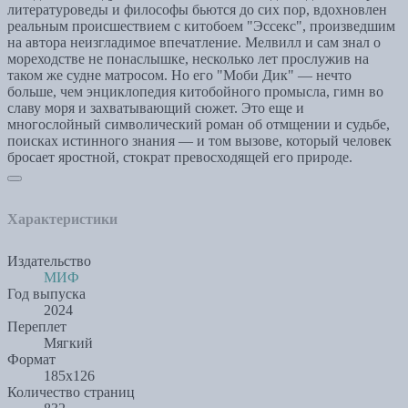
литературоведы и философы бьются до сих пор, вдохновлен
реальным происшествием с китобоем "Эссекс", произведшим
на автора неизгладимое впечатление. Мелвилл и сам знал о
мореходстве не понаслышке, несколько лет прослужив на
таком же судне матросом. Но его "Моби Дик" — нечто
больше, чем энциклопедия китобойного промысла, гимн во
славу моря и захватывающий сюжет. Это еще и
многослойный символический роман об отмщении и судьбе,
поисках истинного знания — и том вызове, который человек
бросает яростной, стократ превосходящей его природе.
Характеристики
Издательство
МИФ
Год выпуска
2024
Переплет
Мягкий
Формат
185х126
Количество страниц