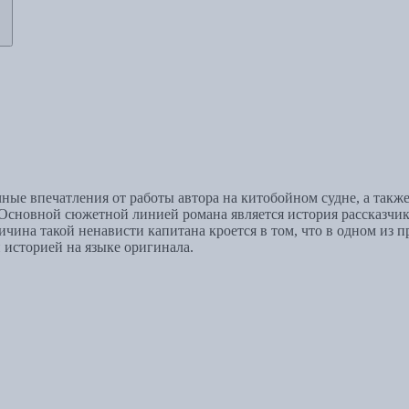
ные впечатления от работы автора на китобойном судне, а такж
сновной сюжетной линией романа является история рассказчика
ина такой ненависти капитана кроется в том, что в одном из п
 историей на языке оригинала.