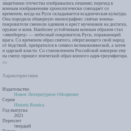
защитники отечества изображались пешими; переход к
конным изображениям хронологически совпадает со
временем, когда на Руси складывается всадническая культура.
Она породила обширную иконографию: святые воины-
покровители сменили одеяния и крест мучеников на доспехи,
оружие и коня. Наиболее устойчивым конным образом стал
«змееборец» — небесный покровитель Руси, поражающий
врага. Со временем образ святого, оберегающего свой народ
от бедствий, превратился в символ великокняжеской, а затем
и царской власти. Со становлением Российской империи ему
на смену пришел эпический образ конного царя-триумфатора.
Характеристики
Издательство
Новое Литературное Обозрение
Серия
Historia Rossica
Год выпуска
2021
Переплет
твердый