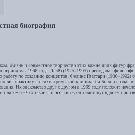
естная биография
ком. Жизнь и совместное творчество этих важнейших фигур фр
в период мая 1968 года. Делёз (1925–1995) преподавал философи
ю работу по созданию концептов. Феликс Гваттари (1930–1992)
н вел практику в психиатрической клинике Ла Борд и создал в
вания. Их знакомство друг с другом в 1969 году положит нача
 плато» и «Что такое философия?», они напишут вдвоем произв