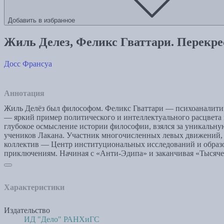
Добавить в избранное
Жиль Делез, Феликс Гваттари. Перекр
Досс Франсуа
Аннотация
Жиль Делёз был философом. Феликс Гваттари — психоаналити
— яркий пример политического и интеллектуального расцвета 
глубокое осмысление истории философии, взялся за уникальну
учеников Лакана. Участник многочисленных левых движений, о
коллектив — Центр институциональных исследований и образо
приключениям. Начиная с «Анти-Эдипа» и заканчивая «Тысячей
Характеристики
Издательство
ИД "Дело" РАНХиГС