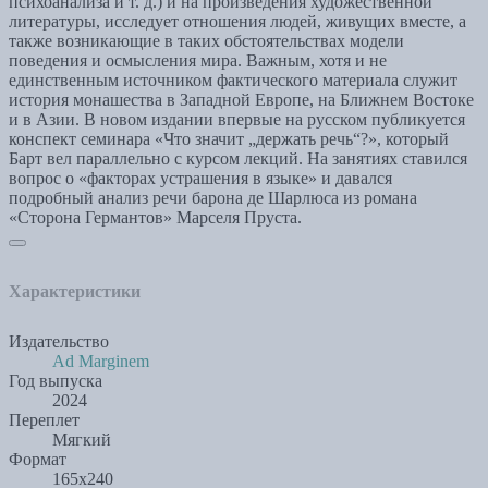
психоанализа и т. д.) и на произведения художественной
литературы, исследует отношения людей, живущих вместе, а
также возникающие в таких обстоятельствах модели
поведения и осмысления мира. Важным, хотя и не
единственным источником фактического материала служит
история монашества в Западной Европе, на Ближнем Востоке
и в Азии. В новом издании впервые на русском публикуется
конспект семинара «Что значит „держать речь“?», который
Барт вел параллельно с курсом лекций. На занятиях ставился
вопрос о «факторах устрашения в языке» и давался
подробный анализ речи барона де Шарлюса из романа
«Сторона Германтов» Марселя Пруста.
Характеристики
Издательство
Ad Marginem
Год выпуска
2024
Переплет
Мягкий
Формат
165x240