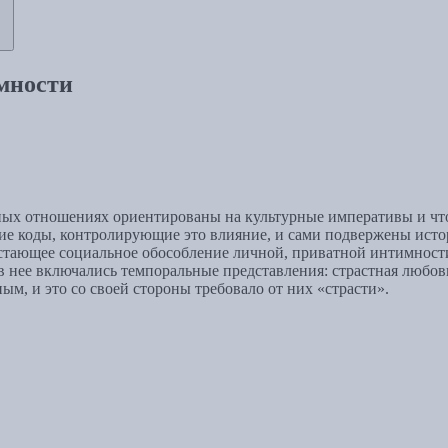
мности
имных отношениях ориентированы на культурные императивы и чт
ие коды, контролирующие это влияние, и сами подвержены исто
тающее социальное обособление личной, приватной интимности.
в нее включались темпоральные представления: страстная любо
м, и это со своей стороны требовало от них «страсти».