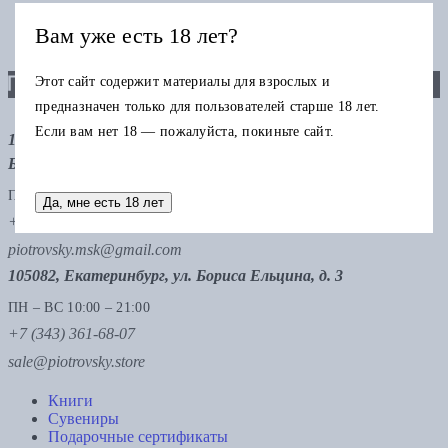
Вам уже есть 18 лет?
Этот сайт содержит материалы для взрослых и
предназначен только для пользователей старше 18 лет.
Если вам нет 18 — пожалуйста, покиньте сайт.
121069, Москва, ул. Малая Никитская 12, стр.12, метро
Баррикадная, метро Тверская
ПН – ВС 11:00 – 21:00
Да, мне есть 18 лет
+7 (495) 229-75-47
piotrovsky.msk@gmail.com
105082, Екатеринбург, ул. Бориса Ельцина, д. 3
ПН – ВС 10:00 – 21:00
+7 (343) 361-68-07
sale@piotrovsky.store
Книги
Сувениры
Подарочные сертификаты