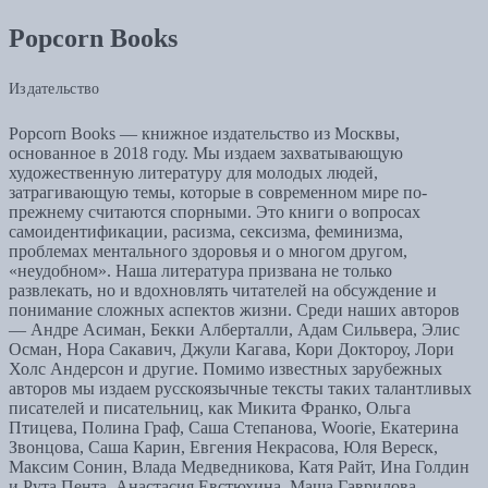
Popcorn Books
Издательство
Popcorn Books — книжное издательство из Москвы,
основанное в 2018 году. Мы издаем захватывающую
художественную литературу для молодых людей,
затрагивающую темы, которые в современном мире по-
прежнему считаются спорными. Это книги о вопросах
самоидентификации, расизма, сексизма, феминизма,
проблемах ментального здоровья и о многом другом,
«неудобном». Наша литература призвана не только
развлекать, но и вдохновлять читателей на обсуждение и
понимание сложных аспектов жизни. Среди наших авторов
— Андре Асиман, Бекки Алберталли, Адам Сильвера, Элис
Осман, Нора Сакавич, Джули Кагава, Кори Доктороу, Лори
Холс Андерсон и другие. Помимо известных зарубежных
авторов мы издаем русскоязычные тексты таких талантливых
писателей и писательниц, как Микита Франко, Ольга
Птицева, Полина Граф, Саша Степанова, Woorie, Екатерина
Звонцова, Саша Карин, Евгения Некрасова, Юля Вереск,
Максим Сонин, Влада Медведникова, Катя Райт, Ина Голдин
и Рута Пента, Анастасия Евстюхина, Маша Гаврилова.